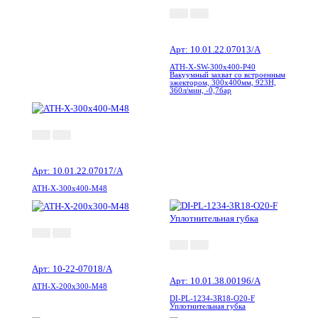
Арт: 10.01.22.07013/A
ATH-X-SW-300x400-P40
Вакуумный захват со встроенным
эжектором, 300x400мм, 923Н,
360л/мин, -0,7бар
Арт: 10.01.22.07017/A
ATH-X-300x400-M48
Арт: 10-22-07018/A
Арт: 10.01.38.00196/A
ATH-X-200x300-M48
DI-PL-1234-3R18-O20-F
Уплотнительная губка