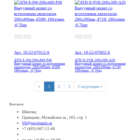
Арт: 10-22-07012/A
Арт: 10-22-07002/A
ATH-X-SW-200x400-P40
ATH-X-SVK-200x300-A20
Вакуумный захват со встроенным
Вакуумный захват со встроенным
эжектором, 200x400мм, 659Н,
эжектором, 200x300мм, 471Н,
180л/мин, -0,7бар
180л/мин, -0,7бар
Previous
Next
«
1
2
3
Следующая »
Контакты
Шмальц
Одинцово, Можайское ш., 165, стр. 1
VA@ruschmalz.ru
+7 (495) 967-12-48
пн-пт: с 9:00 до 18:00