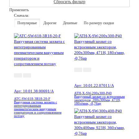
Сбросить фильтр
Применить
Сначала:
Популярные
Дорогие
Дешевые
По размеру скидки
Арт: 10.01.22.07011/A
Арт: 10.01.38.00691/A
ATH-X-SW-200x300-P40
Вакуумный захват со встроенным
ATC-SW-618-3R18-20-F
эжектором, 200x300мм, 471Н,
Вакуумная система захвата с
180л/мин, -0,7бар
интегрированным
пневматическим вакуумным
генератором и сопротивлением
потоку