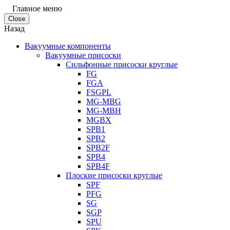
Главное меню
Close
Назад
Вакуумные компоненты
Вакуумные присоски
Сильфонные присоски круглые
FG
FGA
FSGPL
MG-MBG
MG-MBH
MGBX
SPB1
SPB2
SPB2F
SPB4
SPB4F
Плоские присоски круглые
SPF
PFG
SG
SGP
SPU