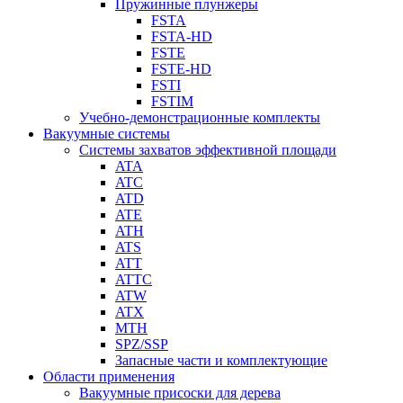
Пружинные плунжеры
FSTA
FSTA-HD
FSTE
FSTE-HD
FSTI
FSTIM
Учебно-демонстрационные комплекты
Вакуумные системы
Системы захватов эффективной площади
ATA
ATC
ATD
ATE
ATH
ATS
ATT
ATTC
ATW
ATX
MTH
SPZ/SSP
Запасные части и комплектующие
Области применения
Вакуумные присоски для дерева