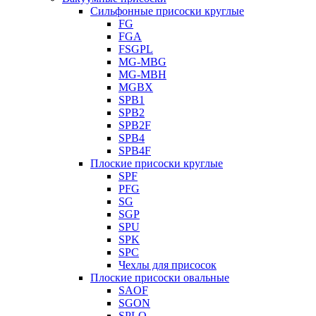
Сильфонные присоски круглые
FG
FGA
FSGPL
MG-MBG
MG-MBH
MGBX
SPB1
SPB2
SPB2F
SPB4
SPB4F
Плоские присоски круглые
SPF
PFG
SG
SGP
SPU
SPK
SPC
Чехлы для присосок
Плоские присоски овальные
SAOF
SGON
SPLO