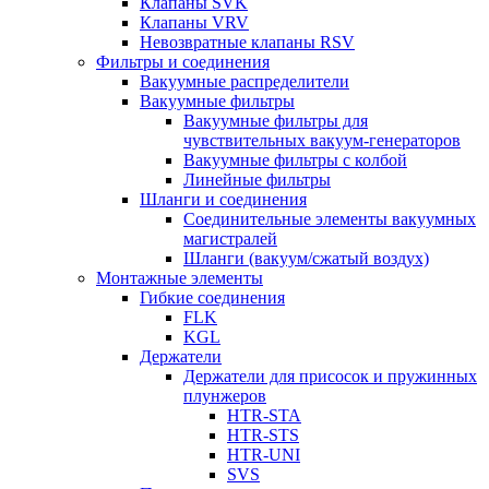
Клапаны SVK
Клапаны VRV
Невозвратные клапаны RSV
Фильтры и соединения
Вакуумные распределители
Вакуумные фильтры
Вакуумные фильтры для
чувствительных вакуум-генераторов
Вакуумные фильтры с колбой
Линейные фильтры
Шланги и соединения
Соединительные элементы вакуумных
магистралей
Шланги (вакуум/сжатый воздух)
Монтажные элементы
Гибкие соединения
FLK
KGL
Держатели
Держатели для присосок и пружинных
плунжеров
HTR-STA
HTR-STS
HTR-UNI
SVS