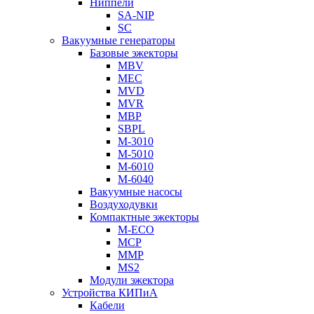
Ниппели
SA-NIP
SC
Вакуумные генераторы
Базовые эжекторы
MBV
MEC
MVD
MVR
MBP
SBPL
M-3010
M-5010
M-6010
M-6040
Вакуумные насосы
Воздуходувки
Компактные эжекторы
M-ECO
MCP
MMP
MS2
Модули эжектора
Устройства КИПиА
Кабели