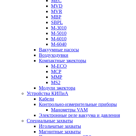
MEC
MVD
MVR
MBP
SBPL
M-3010
M-5010
M-6010
M-6040
Вакуумные насосы
Воздуходувки
Компактные эжекторы
M-ECO
MCP
MMP
MS2
Модули эжектора
Устройства КИПиА
Кабели
Контрольно-измерительные приборы
Манометры VAM
Электронные реле вакуума и давления
Специальные захваты
Игольчатые захваты
Магнитные захваты