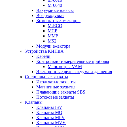
M-6010
M-6040
Вакуумные насосы
Воздуходувки
Компактные эжекторы
M-ECO
MCP
MMP
MS2
Модули эжектора
Устройства КИПиА
Кабели
Контрольно-измерительные приборы
Манометры VAM
Электронные реле вакуума и давления
Специальные захваты
Игольчатые захваты
Магнитные захваты
Плавающие захваты SBS
Потоковые захваты
Клапаны
Клапаны ISV
Клапаны MO
Клапаны MPV
Клапаны MVV