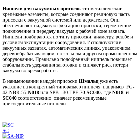
Ниппели для вакуумных присосок
это металлические
крепёжные элементы, которые соединяют резиновую часть
присоски с вакуумной системой или держателем. Они
обеспечивают надёжную фиксацию присоски, герметичное
подключение и передачу вакуума к рабочей зоне захвата.
Ниппели подбираются по типу присоски, диаметру, резьбе и
условиям эксплуатации оборудования. Используются в
вакуумных захватах, автоматических линиях, упаковочном,
деревообрабатывающем, стекольном и другом промышленном
оборудовании. Правильно подобранный ниппель повышает
стабильность удержания заготовки и снижает риск потери
вакуума во время работы.
В наименовании каждой присоски
Шмальц
уже есть
указание на конкретный типоразмер ниппеля, например FG-
42-NBR-55-
N018
или SPB1-30-TPE-70-
SC040
, где
N018 и
SC040
соответственно означает рекомендуемые
присоединительные ниппели.
SC