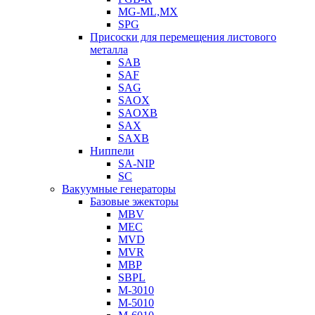
MG-ML,MX
SPG
Присоски для перемещения листового
металла
SAB
SAF
SAG
SAOX
SAOXB
SAX
SAXB
Ниппели
SA-NIP
SC
Вакуумные генераторы
Базовые эжекторы
MBV
MEC
MVD
MVR
MBP
SBPL
M-3010
M-5010