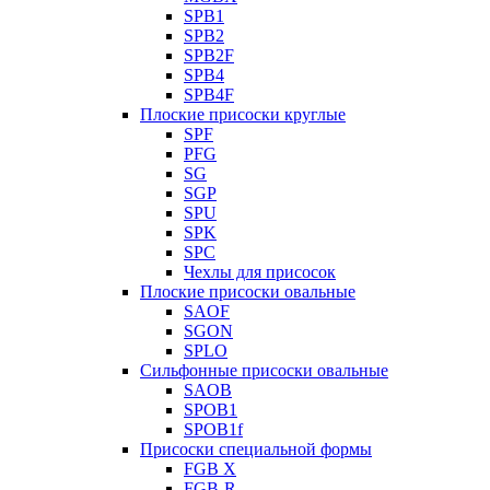
SPB1
SPB2
SPB2F
SPB4
SPB4F
Плоские присоски круглые
SPF
PFG
SG
SGP
SPU
SPK
SPC
Чехлы для присосок
Плоские присоски овальные
SAOF
SGON
SPLO
Сильфонные присоски овальные
SAOB
SPOB1
SPOB1f
Присоски специальной формы
FGB X
FGB-R