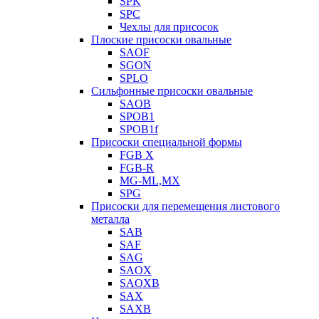
SPK
SPC
Чехлы для присосок
Плоские присоски овальные
SAOF
SGON
SPLO
Сильфонные присоски овальные
SAOB
SPOB1
SPOB1f
Присоски специальной формы
FGB X
FGB-R
MG-ML,MX
SPG
Присоски для перемещения листового
металла
SAB
SAF
SAG
SAOX
SAOXB
SAX
SAXB