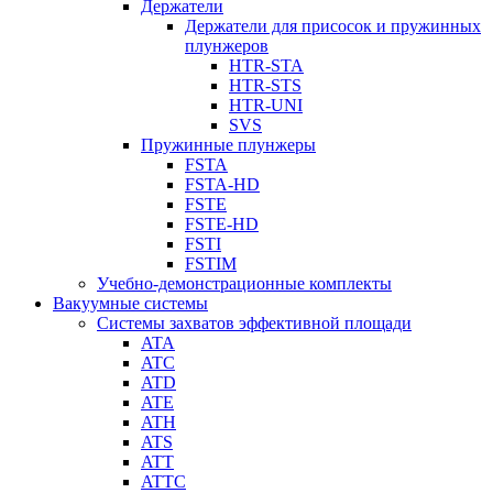
Держатели
Держатели для присосок и пружинных
плунжеров
HTR-STA
HTR-STS
HTR-UNI
SVS
Пружинные плунжеры
FSTA
FSTA-HD
FSTE
FSTE-HD
FSTI
FSTIM
Учебно-демонстрационные комплекты
Вакуумные системы
Системы захватов эффективной площади
ATA
ATC
ATD
ATE
ATH
ATS
ATT
ATTC