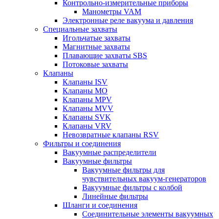
Контрольно-измерительные приборы
Манометры VAM
Электронные реле вакуума и давления
Специальные захваты
Игольчатые захваты
Магнитные захваты
Плавающие захваты SBS
Потоковые захваты
Клапаны
Клапаны ISV
Клапаны MO
Клапаны MPV
Клапаны MVV
Клапаны SVK
Клапаны VRV
Невозвратные клапаны RSV
Фильтры и соединения
Вакуумные распределители
Вакуумные фильтры
Вакуумные фильтры для
чувствительных вакуум-генераторов
Вакуумные фильтры с колбой
Линейные фильтры
Шланги и соединения
Соединительные элементы вакуумных