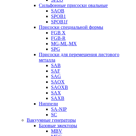
Сильфонные присоски овальные
SAOB
SPOB1
SPOB1f
Присоски специальной формы
FGB X
FGB-R
MG-ML,MX
SPG
Присоски для перемещения листового
металла
SAB
SAF
SAG
SAOX
SAOXB
SAX
SAXB
Ниппели
SA-NIP
SC
Вакуумные генераторы
Базовые эжекторы
MBV