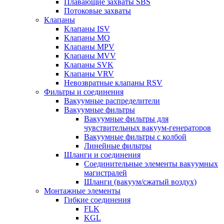
Плавающие захваты SBS
Потоковые захваты
Клапаны
Клапаны ISV
Клапаны MO
Клапаны MPV
Клапаны MVV
Клапаны SVK
Клапаны VRV
Невозвратные клапаны RSV
Фильтры и соединения
Вакуумные распределители
Вакуумные фильтры
Вакуумные фильтры для
чувствительных вакуум-генераторов
Вакуумные фильтры с колбой
Линейные фильтры
Шланги и соединения
Соединительные элементы вакуумных
магистралей
Шланги (вакуум/сжатый воздух)
Монтажные элементы
Гибкие соединения
FLK
KGL