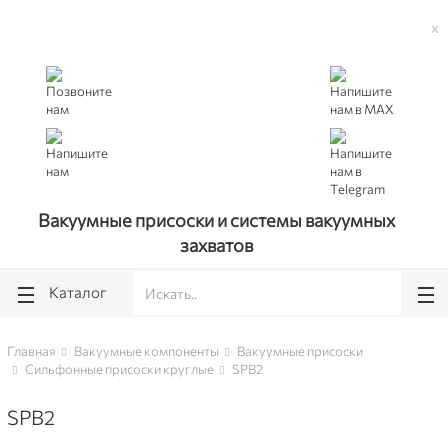
lose
lose
АВТОРИЗУЙТЕСЬ В ЛИЧНОМ КАБИНЕТЕ, ЧТОБЫ ВИДЕТЬ
x
АКТУАЛЬНЫЕ ЦЕНЫ И НАЛИЧИЕ ТОВАРОВ
Вакуумные присоски и системы вакуумных
захватов
Каталог
Главная
Вакуумные компоненты
Вакуумные присоски
Сильфонные присоски круглые
SPB2
SPB2