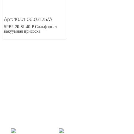
Арт: 10.01.06.03125/A
SPB2-20-SI-40-P Сильфонная
вакуумная присоска
КОНТАКТЫ
Шмальц
Одинцово, Можайское ш., 165, стр. 1
VA@ruschmalz.ru
+7 (495) 967-12-48
пн-пт: с 9:00 до 18:00
сб, вс: выходной