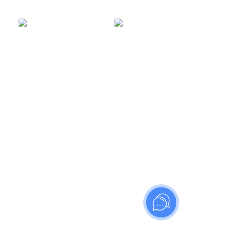
МОЙ КАБИНЕТ
Отложенные товары
Войти
МЕНЮ
Прайс-лист
Новости
Карта сайта
Форма связи
ИНФОРМАЦИЯ
О компании
Видео
Доставка
Контакты