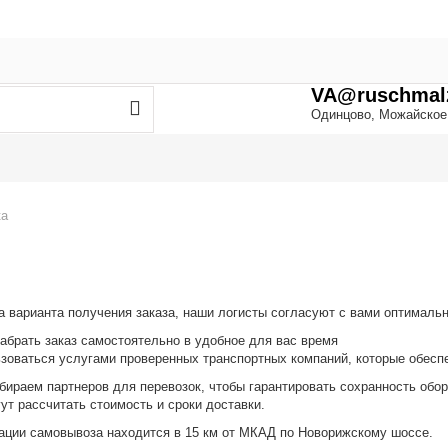
 В ЛИЧНОМ КАБИНЕТЕ, ЧТОБЫ ВИДЕТЬ АКТУАЛЬНЫЕ ЦЕНЫ И НАЛ
VA@ruschmalz
Одинцово, Можайское ш
ка
 варианта получения заказа, наши логисты согласуют с вами оптимальн
абрать заказ самостоятельно в удобное для вас время
зоваться услугами проверенных транспортных компаний, которые обесп
ираем партнеров для перевозок, чтобы гарантировать сохранность обо
ут рассчитать стоимость и сроки доставки.
ации самовывоза находится в 15 км от МКАД по Новорижскому шоссе.