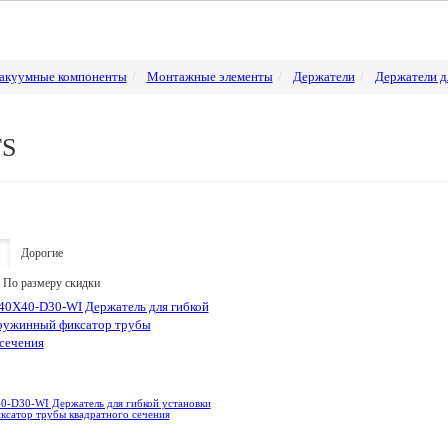
акуумные компоненты
Монтажные элементы
Держатели
Держатели д
TS
Дорогие
По размеру скидки
-D30-WI Держатель для гибкой установки
сатор трубы квадратного сечения