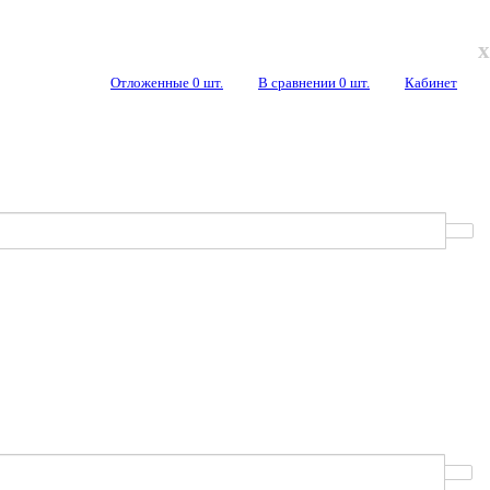
x
Отложенные
0
шт.
В сравнении
0
шт.
Кабинет