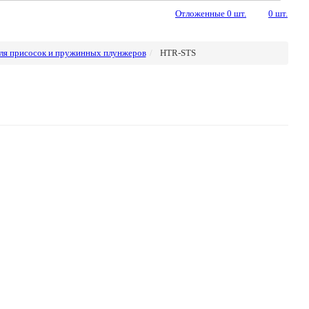
Отложенные
0
шт.
0
шт.
ля присосок и пружинных плунжеров
HTR-STS